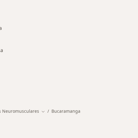
a
ga
ermedades en Bucaramanga
s Neuromusculares
Bucaramanga
Cambiar de ciudad