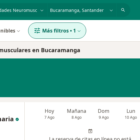
dad, enfermedad o nombre
p. ej. Bogotá
nibles
Más filtros
•
1
omusculares en Bucaramanga
Hoy
Mañana
Dom
Lun
aria
7 Ago
8 Ago
9 Ago
10 Ago
La reserva de citas en línea no está