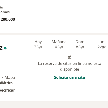
pa
Neurologia Clinica - consultorio #2 edificio Somes, sotomayor, Bucaramanga.
 200.000
Hoy
Mañana
Dom
Lun
Z
7 Ago
8 Ago
9 Ago
10 Ago
La reserva de citas en línea no está
disponible
•
Mapa
Solicita una cita
diátrica
pecificar