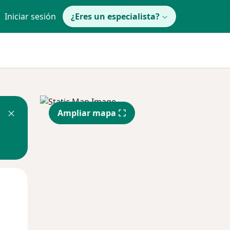
Iniciar sesión
¿Eres un especialista?
Ampliar mapa
Mar
Mié
Jue
11 Ago
12 Ago
13 Ago