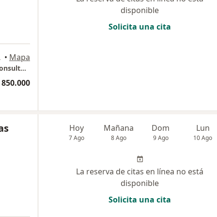
disponible
Solicita una cita
aramanga
•
Mapa
Centro Internacional de Especialistas (CIE) consultorio 11-06 sur
 850.000
as
Hoy
Mañana
Dom
Lun
7 Ago
8 Ago
9 Ago
10 Ago
La reserva de citas en línea no está
disponible
Solicita una cita