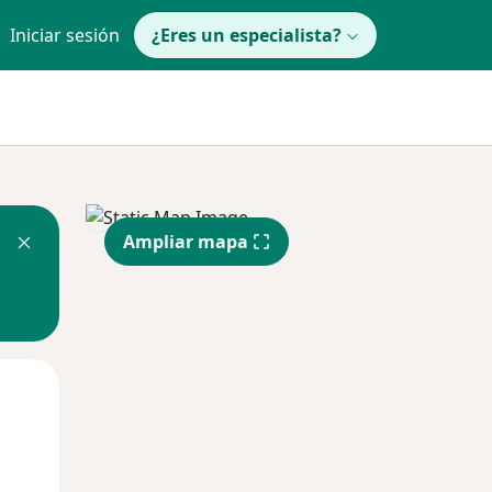
Iniciar sesión
¿Eres un especialista?
Ampliar mapa
Mar
Mié
Jue
11 Ago
12 Ago
13 Ago