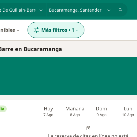
dad, enfermedad o nombre
p. ej. Bogotá
nibles
Más filtros
•
1
n-Barre en Bucaramanga
Hoy
Mañana
Dom
Lun
ia
7 Ago
8 Ago
9 Ago
10 Ago
La reserva de citas en línea no está