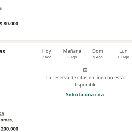
a
$ 80.000
as
Hoy
Mañana
Dom
Lun
7 Ago
8 Ago
9 Ago
10 Ago
La reserva de citas en línea no está
disponible
Solicita una cita
pa
Neurologia Clinica - consultorio #2 edificio Somes, sotomayor, Bucaramanga.
 200.000