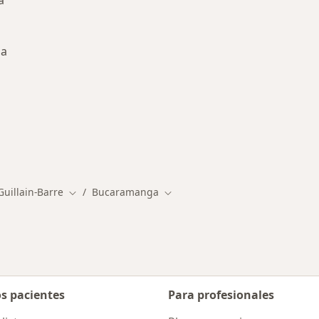
a
ga
ermedades en Bucaramanga
uillain-Barre
Bucaramanga
Cambiar de ciudad
Cambiar de ciudad
os pacientes
Para profesionales