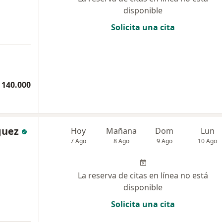
disponible
Solicita una cita
 140.000
guez
Hoy
Mañana
Dom
Lun
7 Ago
8 Ago
9 Ago
10 Ago
La reserva de citas en línea no está
disponible
Solicita una cita