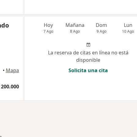
ndo
Hoy
Mañana
Dom
Lun
7 Ago
8 Ago
9 Ago
10 Ago
La reserva de citas en línea no está
disponible
•
Mapa
Solicita una cita
 200.000