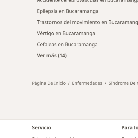
Accidente cerebrovascular en Bucaramang
Epilepsia en Bucaramanga
Trastornos del movimiento en Bucaraman
Vértigo en Bucaramanga
Cefaleas en Bucaramanga
Ver más (14)
Más en esta categoría: Otras enf
Página De Inicio
Enfermedades
Síndrome De G
Servicio
Para l