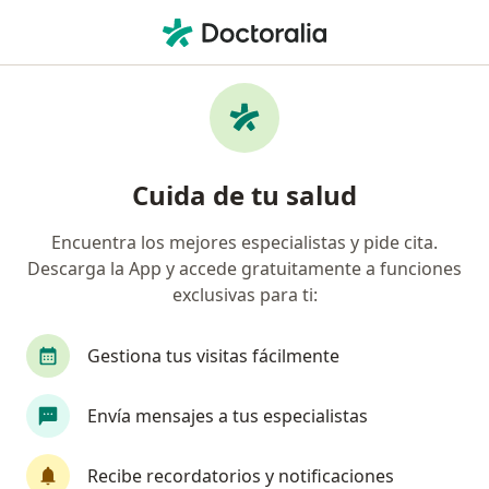
Men
Demencia De Tipo Alzheimer • Bucaramanga, Santander
Filtros
• 1
Seguro
Mapa
Especialistas en Demencia de tipo
Cuida de tu salud
Alzheimer en Bucaramanga
Encuentra los mejores especialistas y pide cita.
Descarga la App y accede gratuitamente a funciones
¿Qué especialidad estás buscando?
exclusivas para ti:
Psiquiatra
Neurólogo
Gestiona tus visitas fácilmente
Envía mensajes a tus especialistas
Recibe recordatorios y notificaciones