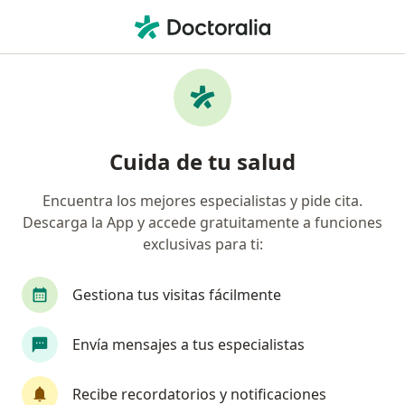
Men
Trastornos Del Movimiento • Bucaramanga, Santander
Filtros
• 1
Mapa
Especialistas en Trastornos del movimiento
Cuida de tu salud
en Bucaramanga
Encuentra los mejores especialistas y pide cita.
Descarga la App y accede gratuitamente a funciones
¿Qué especialidad estás buscando?
exclusivas para ti:
Neurólogo
Gestiona tus visitas fácilmente
Envía mensajes a tus especialistas
Recibe recordatorios y notificaciones