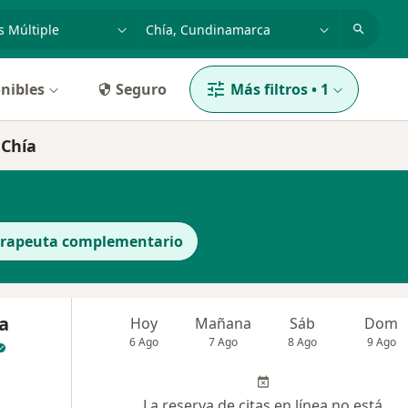
dad, enfermedad o nombre
p. ej. Bogotá
nibles
Seguro
Más filtros
•
1
 Chía
erapeuta complementario
a
Hoy
Mañana
Sáb
Dom
6 Ago
7 Ago
8 Ago
9 Ago
La reserva de citas en línea no está