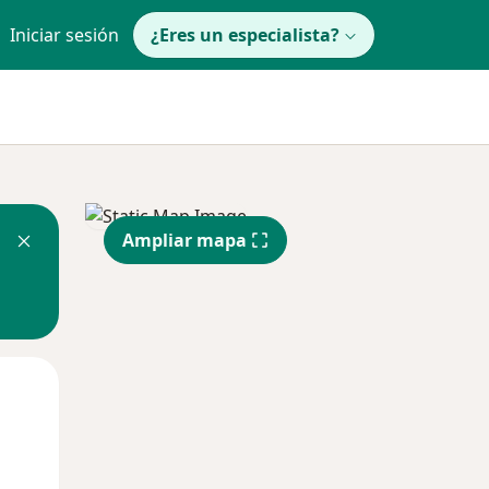
Iniciar sesión
¿Eres un especialista?
Ampliar mapa
Lun
Mar
Mié
10 Ago
11 Ago
12 Ago