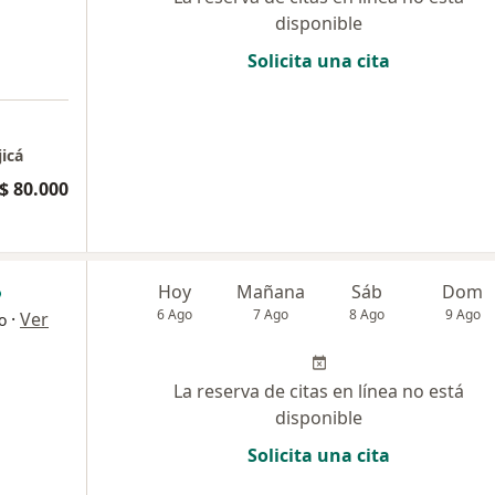
disponible
Solicita una cita
jicá
$ 80.000
Hoy
Mañana
Sáb
Dom
6 Ago
7 Ago
8 Ago
9 Ago
·
Ver
o
La reserva de citas en línea no está
disponible
Solicita una cita