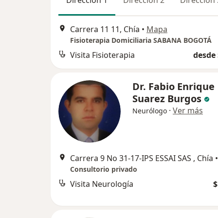
Dirección 1
Dirección 2
Dirección 
Carrera 11 11, Chía
•
Mapa
Fisioterapia Domiciliaria SABANA BOGOTÁ
Visita Fisioterapia
desde 
Dr. Fabio Enrique
Suarez Burgos
·
Ver más
Neurólogo
Carrera 9 No 31-17-IPS ESSAI SAS , Chía
•
Consultorio privado
Visita Neurología
$