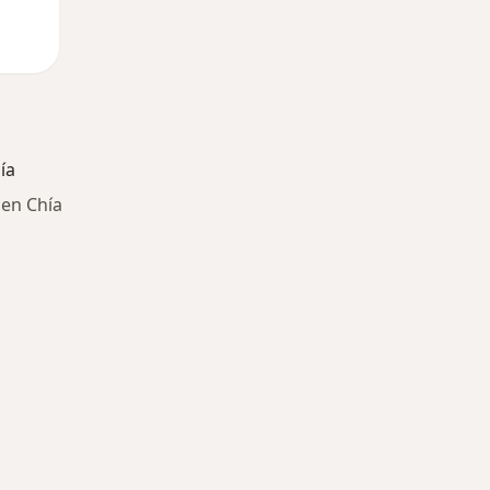
ía
 en Chía
ría: Otras enfermedades en Chía