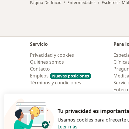
Página De Inicio
Enfermedades
Esclerosis Múl
Servicio
Para l
Privacidad y cookies
Especia
Quiénes somos
Clínica
Contacto
Pregun
Empleos
Medic
Nuevas posiciones
Términos y condiciones
Servici
Enfer
Pregun
Aplicac
Tu privacidad es important
Usamos cookies para ofrecerte u
Leer más
.
se abre en una n
se abre 
s