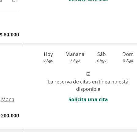
3
Dirección 4
En línea
$ 80.000
Hoy
Mañana
Sáb
Dom
6 Ago
7 Ago
8 Ago
9 Ago
La reserva de citas en línea no está
disponible
Mapa
Solicita una cita
 200.000