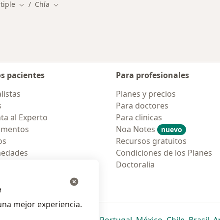
tiple
Chía
Cambiar de ciudad
Cambiar de ciudad
os pacientes
Para profesionales
listas
Planes y precios
s
Para doctores
ta al Experto
Para clinicas
amentos
Noa Notes
nuevo
os
Recursos gratuitos
medades
Condiciones de los Planes
tas Frecuentes
Doctoralia
ión para móvil
e
na mejor experiencia.
ueva pestaña
en una nueva pestaña
e abre en una nueva pestaña
se abre en una nueva pestaña
se abre en una nueva pestaña
se abre en una nueva pestaña
se abre en una nueva p
se abre en una
se abre e
se