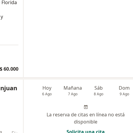
 Florida
 y
$ 60.000
anjuan
Hoy
Mañana
Sáb
Dom
6 Ago
7 Ago
8 Ago
9 Ago
La reserva de citas en línea no está
disponible
Solicita una cita