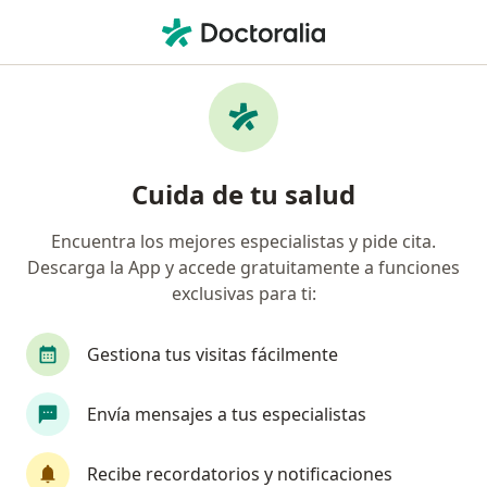
Men
Esguince De Rodilla • Bucaramanga, Santander
Filtros
• 1
Seguro
Mapa
Especialistas en Esguince de rodilla en
Cuida de tu salud
Bucaramanga
Encuentra los mejores especialistas y pide cita.
Descarga la App y accede gratuitamente a funciones
¿Qué especialidad estás buscando?
exclusivas para ti:
Ortopedista y Traumatólogo
Urólogo
Gestiona tus visitas fácilmente
Envía mensajes a tus especialistas
Recibe recordatorios y notificaciones