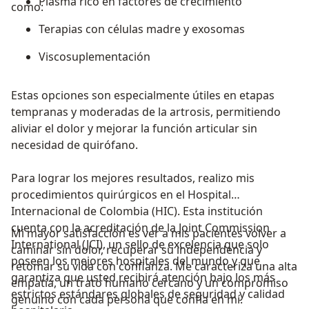
Plasma rico en factores de crecimiento
como:
Terapias con células madre y exosomas
Viscosuplementación
Estas opciones son especialmente útiles en etapas
tempranas y moderadas de la artrosis, permitiendo
aliviar el dolor y mejorar la función articular sin
necesidad de quirófano.
Para lograr los mejores resultados, realizo mis
procedimientos quirúrgicos en el Hospital
Internacional de Colombia (HIC). Esta institución
cuenta con la acreditación de la Joint Commission
Mi mayor satisfacción es ver a mis pacientes volver a
International (JCI), un sello de excelencia que solo
caminar sin dolor, recuperar su independencia y
poseen los mejores hospitales del mundo y que
retomar su vida con confianza. Me caracteriza una alta
garantiza que usted recibirá atención bajo los más
empatía, un trato humano cercano y un compromiso
estrictos estándares globales de seguridad y calidad
genuino con cada persona que confía en mí.