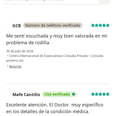
GCB
Número de teléfono verificado
G
Me sentí escuchada y muy bien valorada en mi
problema de rodilla.
30 de julio de 2026
•
Centro Internacional de Especialistas Consulta Privada
•
Consulta
primera vez
en opinión del usuario GCB
•
Reportar
Mafe Cantillo
Cita verificada
M
Excelente atención, El Doctor ‍ muy específico
en los detalles de la condición médica.