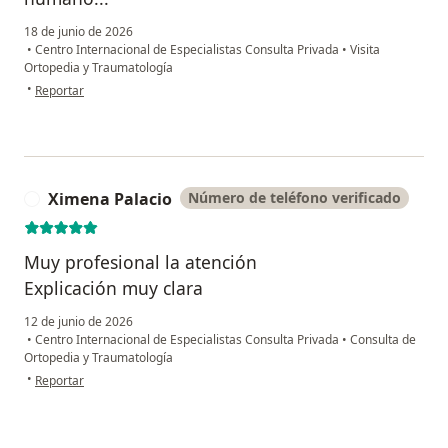
18 de junio de 2026
•
Centro Internacional de Especialistas Consulta Privada
•
Visita
Ortopedia y Traumatología
en opinión del usuario CFFC
•
Reportar
Ximena Palacio
Número de teléfono verificado
X
Muy profesional la atención
Explicación muy clara
12 de junio de 2026
•
Centro Internacional de Especialistas Consulta Privada
•
Consulta de
Ortopedia y Traumatología
en opinión del usuario Ximena Palacio
•
Reportar