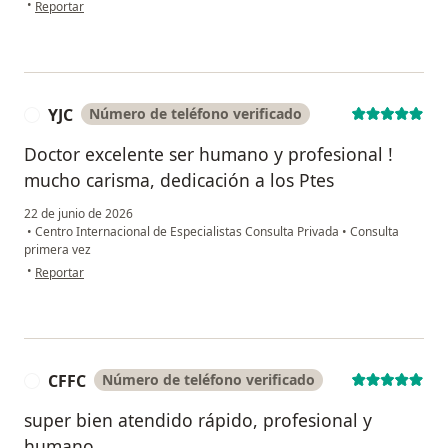
en opinión del usuario Paula Vega
•
Reportar
YJC
Número de teléfono verificado
Y
Doctor excelente ser humano y profesional !
mucho carisma, dedicación a los Ptes
22 de junio de 2026
•
Centro Internacional de Especialistas Consulta Privada
•
Consulta
primera vez
en opinión del usuario YJC
•
Reportar
CFFC
Número de teléfono verificado
C
super bien atendido rápido, profesional y
humano...