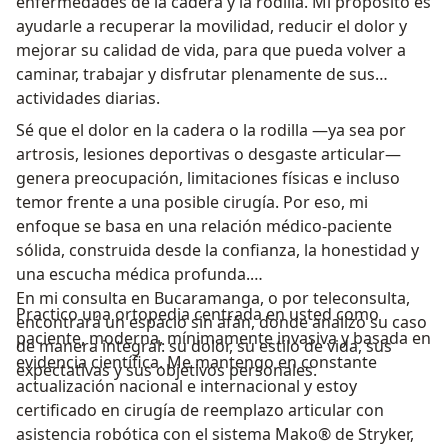
enfermedades de la cadera y la rodilla. Mi propósito es
ayudarle a recuperar la movilidad, reducir el dolor y
mejorar su calidad de vida, para que pueda volver a
caminar, trabajar y disfrutar plenamente de sus
actividades diarias.
Sé que el dolor en la cadera o la rodilla —ya sea por
artrosis, lesiones deportivas o desgaste articular—
genera preocupación, limitaciones físicas e incluso
temor frente a una posible cirugía. Por eso, mi
enfoque se basa en una relación médico-paciente
sólida, construida desde la confianza, la honestidad y
una escucha médica profunda.
En mi consulta en Bucaramanga, o por teleconsulta,
Practico una ortopedia centrada en usted como
encontrará un espacio sin afán, donde analizo su caso
paciente, moderna, mínimamente invasiva y basada en
de manera integral: su dolor, su estilo de vida, sus
evidencia científica. Me mantengo en constante
expectativas y sus objetivos personales.
actualización nacional e internacional y estoy
certificado en cirugía de reemplazo articular con
asistencia robótica con el sistema Mako® de Stryker,