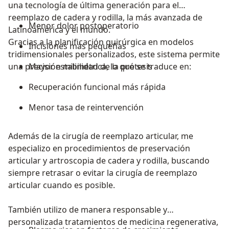
una tecnología de última generación para el
reemplazo de cadera y rodilla, la más avanzada de
Menor dolor postoperatorio
Latinoamérica y el mundo.
Gracias a la planificación quirúrgica en modelos
Incisiones más pequeñas
tridimensionales personalizados, este sistema permite
una precisión milimétrica, lo que se traduce en:
Mayor estabilidad de la prótesis
Recuperación funcional más rápida
Menor tasa de reintervención
Además de la cirugía de reemplazo articular, me
especializo en procedimientos de preservación
articular y artroscopia de cadera y rodilla, buscando
siempre retrasar o evitar la cirugía de reemplazo
articular cuando es posible.
También utilizo de manera responsable y
personalizada tratamientos de medicina regenerativa,