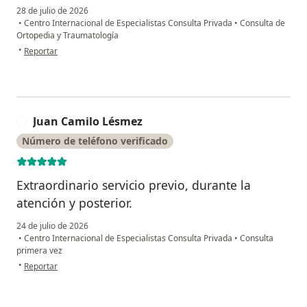
28 de julio de 2026
•
Centro Internacional de Especialistas Consulta Privada
•
Consulta de
Ortopedia y Traumatología
en opinión del usuario Mafe Cantillo
•
Reportar
Juan Camilo Lésmez
J
Número de teléfono verificado
Extraordinario servicio previo, durante la
atención y posterior.
24 de julio de 2026
•
Centro Internacional de Especialistas Consulta Privada
•
Consulta
primera vez
en opinión del usuario Juan Camilo Lésmez
•
Reportar