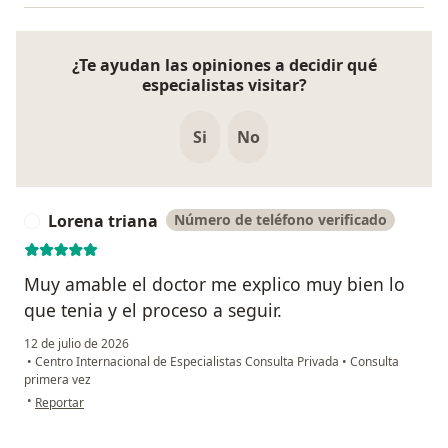
¿Te ayudan las opiniones a decidir qué
especialistas visitar?
Si
No
Lorena triana
Número de teléfono verificado
L
Muy amable el doctor me explico muy bien lo
que tenia y el proceso a seguir.
12 de julio de 2026
•
Centro Internacional de Especialistas Consulta Privada
•
Consulta
primera vez
en opinión del usuario Lorena triana
•
Reportar