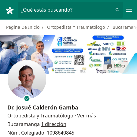
Men
¿Qué estás buscando?
Página De Inicio
Ortopedista Y Traumatólogo
Bucaraman
Dr.
Josué Calderón Gamba
sobre las especia
Ortopedista y Traumatólogo
·
Ver más
Bucaramanga
1 dirección
Núm. Colegiado: 1098640845