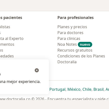
os pacientes
Para profesionales
listas
Planes y precios
s
Para doctores
ta al Experto
Para clinicas
amentos
Noa Notes
nuevo
os
Recursos gratuitos
medades
Condiciones de los Planes
tas Frecuentes
Doctoralia
ión para móvil
e
na mejor experiencia.
ueva pestaña
en una nueva pestaña
e abre en una nueva pestaña
se abre en una nueva pestaña
se abre en una nueva pestaña
se abre en una nueva pestaña
se abre en una nueva p
se abre en una
se abre e
se
Italia
,
Deutschland
,
Česko
,
Portugal
,
México
,
Chile
,
Brasil
,
A
w.doctoralia.co © 2026 - Encuentra tu especialista y pide c