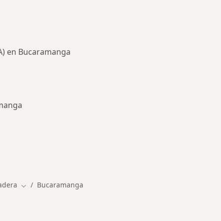
CA) en Bucaramanga
amanga
ermedades en Bucaramanga
adera
Bucaramanga
Cambiar de ciudad