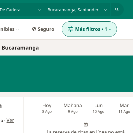
dad, enfermedad o nombre
p. ej. Bogotá
nibles
Seguro
Más filtros
•
1
en Bucaramanga
n
Hoy
Mañana
Lun
Mar
8 Ago
9 Ago
10 Ago
11 Ago
·
Ver
go
La reserva de citas en línea no está