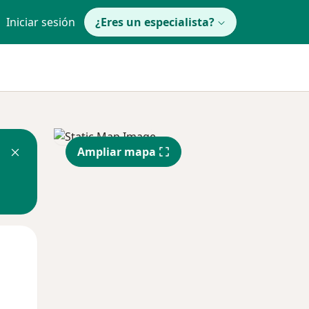
Iniciar sesión
¿Eres un especialista?
Ampliar mapa
Mié
Jue
Vie
12 Ago
13 Ago
14 Ago