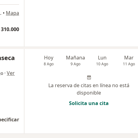
inica Fosunab, Floridablanca
•
Mapa
 310.000
nseca
Hoy
Mañana
Lun
Mar
8 Ago
9 Ago
10 Ago
11 Ago
·
Ver
go
La reserva de citas en línea no está
disponible
Solicita una cita
pecificar