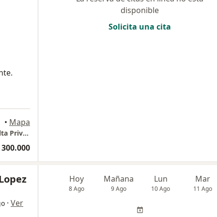
disponible
Solicita una cita
nte.
•
Mapa
Centro Internacional de Especialistas Consulta Privada
 300.000
 Lopez
Hoy
Mañana
Lun
Mar
8 Ago
9 Ago
10 Ago
11 Ago
·
Ver
go