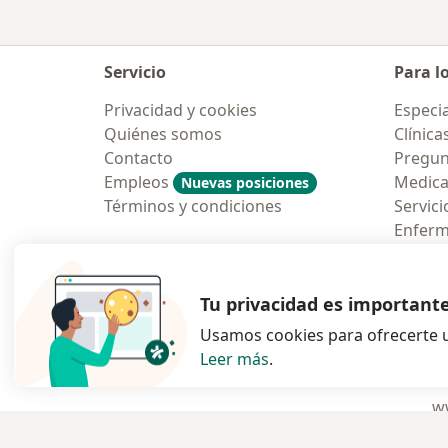
Servicio
Para l
Privacidad y cookies
Especia
Quiénes somos
Clínica
Contacto
Pregun
Empleos
Medic
Nuevas posiciones
Términos y condiciones
Servici
Enfer
Pregun
Aplicac
Tu privacidad es important
Usamos cookies para ofrecerte u
Leer más
.
se abre en una n
se abre 
s
Polska
,
Türkiye
,
España
,
ww