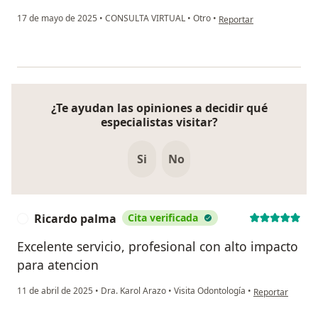
en opinión del usuario M
17 de mayo de 2025
•
CONSULTA VIRTUAL
•
Otro
•
Reportar
¿Te ayudan las opiniones a decidir qué
especialistas visitar?
Si
No
Ricardo palma
Cita verificada
R
Excelente servicio, profesional con alto impacto
para atencion
en opinión del u
11 de abril de 2025
•
Dra. Karol Arazo
•
Visita Odontología
•
Reportar