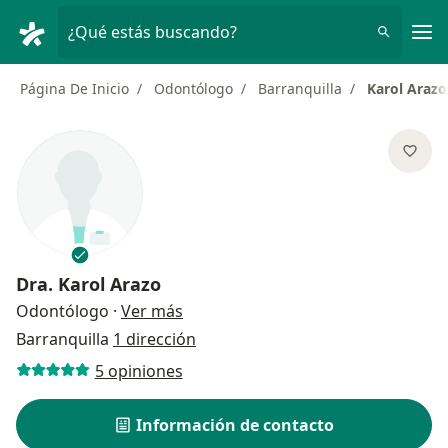
Men
¿Qué estás buscando?
Página De Inicio
Odontólogo
Barranquilla
Karol Arazo
Dra.
Karol Arazo
sobre las especializaciones
Odontólogo
·
Ver más
Barranquilla
1 dirección
5 opiniones
Información de contacto