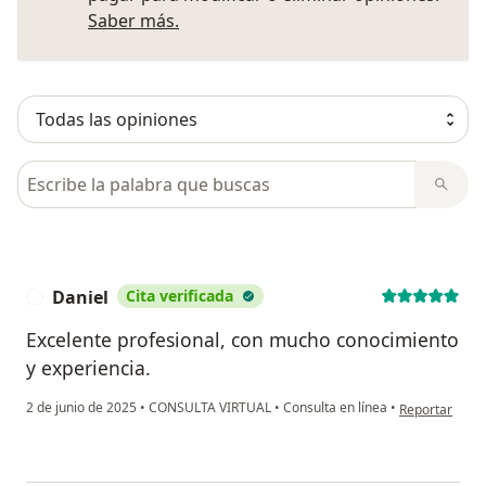
Más información sobre opiniones
Saber más.
Busca en opiniones
Daniel
Cita verificada
D
Excelente profesional, con mucho conocimiento
y experiencia.
en opinión del
2 de junio de 2025
•
CONSULTA VIRTUAL
•
Consulta en línea
•
Reportar