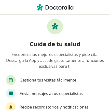
Men
Gripe • Pasto, Nariño
Filtros
• 1
Seguro
Mapa
Especialistas en Gripe en Pasto
Cuida de tu salud
Encuentra los mejores especialistas y pide cita.
¿Qué especialidad estás buscando?
Descarga la App y accede gratuitamente a funciones
Médico general
exclusivas para ti:
Gestiona tus visitas fácilmente
Envía mensajes a tus especialistas
Recibe recordatorios y notificaciones