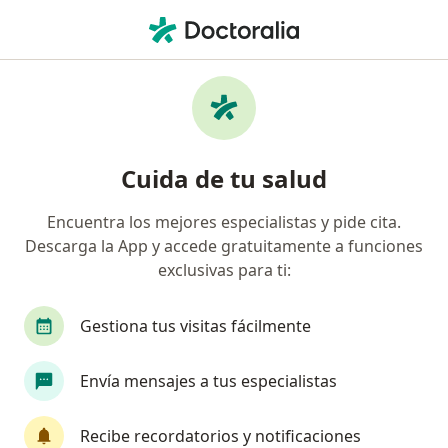
Men
Hiperlipidemia • Chía, Cundinamarca
Filtros
• 1
Seguro
Mapa
Especialistas en Hiperlipidemia en Chía
Cuida de tu salud
Encuentra los mejores especialistas y pide cita.
¿Qué especialidad estás buscando?
Descarga la App y accede gratuitamente a funciones
Especialista en Medicina Familiar
exclusivas para ti:
Gestiona tus visitas fácilmente
Envía mensajes a tus especialistas
Recibe recordatorios y notificaciones