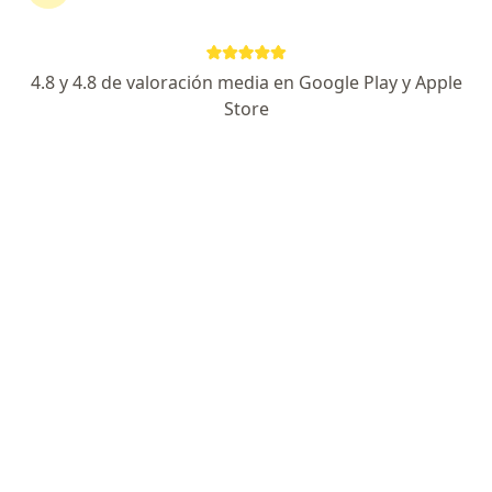
Dra. Nataly Alejandra Castiblanco Garcia
4.8 y 4.8 de valoración media en Google Play y Apple
·
Ver más
Especialista en medicina familiar
Store
9 opiniones
Dirección
En línea
Km 1.5 vía Chía - Cajicá, Cajicá
•
Mapa
Centro Empresarial NOU - Consultorio Dra. Nataly Castiblanco
Visitas sucesivas Medicina Familiar
desde $ 150.000
Este especialista no ofrece reserva de cita en línea en esta dirección.
Solicita una cita