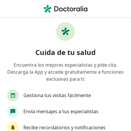
Men
Hiperlipidemia • Bogotá, Cundinamarca
Filtros
• 1
Seguro
Mapa
Especialistas en Hiperlipidemia en Bogotá
Cuida de tu salud
Encuentra los mejores especialistas y pide cita.
¿Qué especialidad estás buscando?
Descarga la App y accede gratuitamente a funciones
Especialista en Medicina Familiar
Médico gene
exclusivas para ti:
Gestiona tus visitas fácilmente
Envía mensajes a tus especialistas
Recibe recordatorios y notificaciones