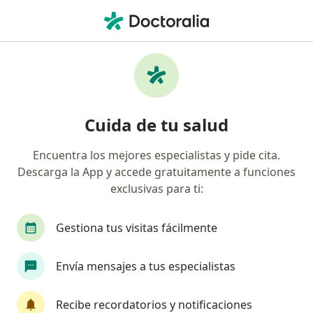
Men
Hipoglucemia • Cartagena, Bolívar
Filtros
• 1
Seguro
Mapa
Especialistas en Hipoglucemia en Cartagena
Cuida de tu salud
Encuentra los mejores especialistas y pide cita.
¿Qué especialidad estás buscando?
Descarga la App y accede gratuitamente a funciones
Endocrinólogo
Endocrinólogo pediátrico
exclusivas para ti:
Gestiona tus visitas fácilmente
Envía mensajes a tus especialistas
Recibe recordatorios y notificaciones