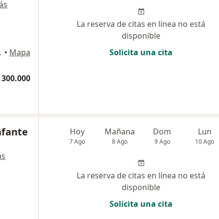
ás
La reserva de citas en línea no está
disponible
grande, Cartagena
•
Mapa
Solicita una cita
 300.000
nfante
Hoy
Mañana
Dom
Lun
7 Ago
8 Ago
9 Ago
10 Ago
ás
La reserva de citas en línea no está
disponible
Solicita una cita