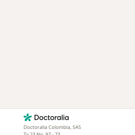
Contacto
Doctoralia - Página de inicio
Doctoralia Colombia, SAS
Tv 23 No. 97 - 73