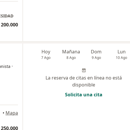
ESIDAD
 200.000
Hoy
Mañana
Dom
Lun
7 Ago
8 Ago
9 Ago
10 Ago
·
onista
La reserva de citas en línea no está
disponible
Solicita una cita
a
•
Mapa
 250.000