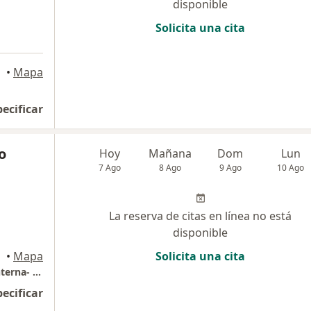
disponible
Solicita una cita
a
•
Mapa
pecificar
o
Hoy
Mañana
Dom
Lun
7 Ago
8 Ago
9 Ago
10 Ago
La reserva de citas en línea no está
disponible
•
Mapa
Solicita una cita
Consulta Medica especilizada en Medicina interna- gastroenterologia y Endoscopia digestiva
pecificar