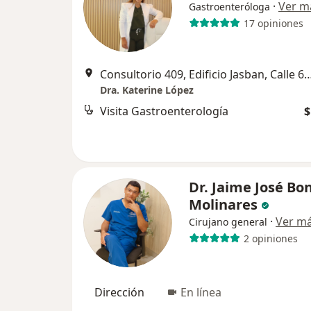
·
Ver m
Gastroenteróloga
17 opiniones
Consultorio 409, Edificio Jasban, Calle 6A #3-17 Boca
Dra. Katerine López
Visita Gastroenterología
$
Dr. Jaime José Bo
Molinares
·
Ver m
Cirujano general
2 opiniones
Dirección
En línea