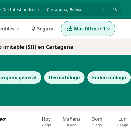
dad, enfermedad o nombre
p. ej. Bogotá
nibles
Seguro
Más filtros
•
1
 irritable (SII) en Cartagena
irujano general
Dermatólogo
Endocrinólogo
ez
Hoy
Mañana
Dom
Lun
7 Ago
8 Ago
9 Ago
10 Ago