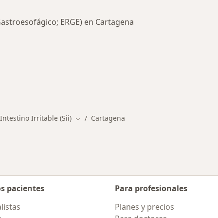
Gastroesofágico; ERGE) en Cartagena
rmedades en Cartagena
ntestino Irritable (Sii)
Cartagena
Cambiar de ciudad
os pacientes
Para profesionales
listas
Planes y precios