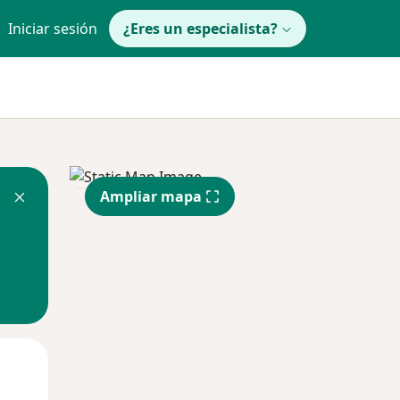
Iniciar sesión
¿Eres un especialista?
Ampliar mapa
Mar
Mié
Jue
11 Ago
12 Ago
13 Ago