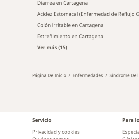
Diarrea en Cartagena
Acidez Estomacal (Enfermedad de Reflujo 
Colón irritable en Cartagena
Estreñimiento en Cartagena
Ver más (15)
Más en esta categoría: Otras enfe
Página De Inicio
Enfermedades
Síndrome Del I
Servicio
Para l
Privacidad y cookies
Especia