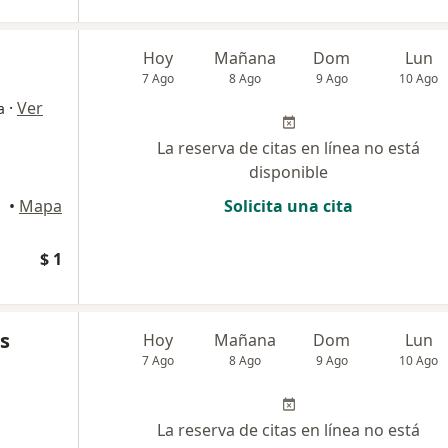
Hoy
Mañana
Dom
Lun
7 Ago
8 Ago
9 Ago
10 Ago
·
Ver
a
La reserva de citas en línea no está
disponible
•
Mapa
Solicita una cita
$ 1
s
Hoy
Mañana
Dom
Lun
7 Ago
8 Ago
9 Ago
10 Ago
La reserva de citas en línea no está