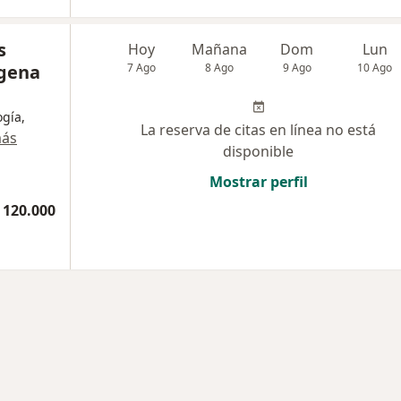
s
Hoy
Mañana
Dom
Lun
agena
7 Ago
8 Ago
9 Ago
10 Ago
gía,
La reserva de citas en línea no está
más
disponible
Mostrar perfil
 120.000