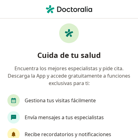
Men
Síndrome Metabólico • Cartagena, Bolívar
Filtros
• 1
Seguro
Mapa
Especialistas en Síndrome metabólico en
Cuida de tu salud
Cartagena
Encuentra los mejores especialistas y pide cita.
Descarga la App y accede gratuitamente a funciones
¿Qué especialidad estás buscando?
exclusivas para ti:
Nutricionista
Endocrinólogo pediátrico
G
Gestiona tus visitas fácilmente
Envía mensajes a tus especialistas
Recibe recordatorios y notificaciones