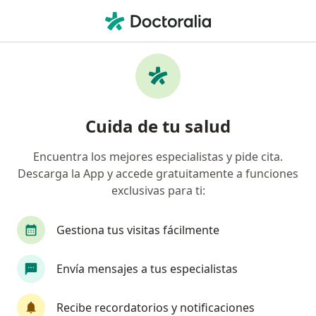
Men
Ictericia En Recién Nacidos • Cajicá, Cundinamarca
Filtros
• 1
Seguro
Mapa
Especialistas en Ictericia en Recién Nacidos
Cuida de tu salud
en Cajicá
Encuentra los mejores especialistas y pide cita.
Descarga la App y accede gratuitamente a funciones
¿Qué especialidad estás buscando?
exclusivas para ti:
Pediatra
Médico general
Gestiona tus visitas fácilmente
Envía mensajes a tus especialistas
Recibe recordatorios y notificaciones