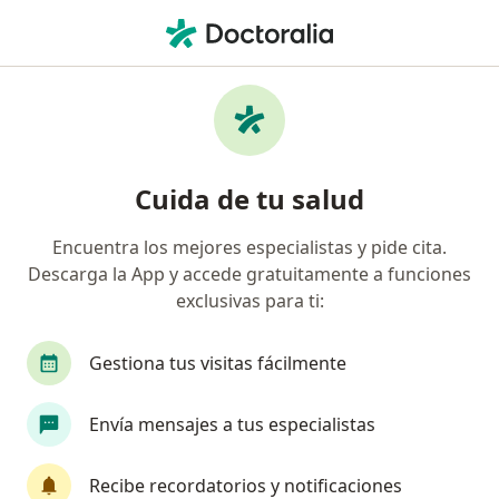
Men
Ictericia En Recién Nacidos • Bogotá, Cundinamarca
Filtros
• 1
Seguro
Mapa
Especialistas en Ictericia en Recién Nacidos
Cuida de tu salud
en Bogotá
Encuentra los mejores especialistas y pide cita.
Descarga la App y accede gratuitamente a funciones
¿Qué especialidad estás buscando?
exclusivas para ti:
Pediatra
Médico general
Neonatólogo
Gestiona tus visitas fácilmente
Envía mensajes a tus especialistas
Recibe recordatorios y notificaciones