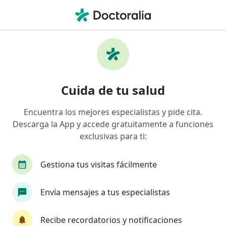
Men
Ictericia En Recién Nacidos • Cartagena, Bolívar
Filtros
• 1
Seguro
Mapa
Especialistas en Ictericia en Recién Nacidos
Cuida de tu salud
en Cartagena
Encuentra los mejores especialistas y pide cita.
Descarga la App y accede gratuitamente a funciones
¿Qué especialidad estás buscando?
exclusivas para ti:
Pediatra
Neumólogo
Otorrinolaringólog
Gestiona tus visitas fácilmente
Envía mensajes a tus especialistas
Recibe recordatorios y notificaciones