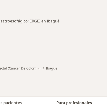
Gastroesofágico; ERGE) en Ibagué
rmedades en Ibagué
ectal (Cáncer De Colon)
Ibagué
Cambiar de ciudad
os pacientes
Para profesionales