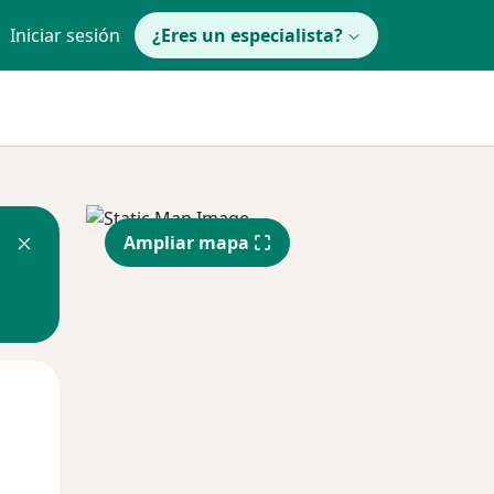
Iniciar sesión
¿Eres un especialista?
Ampliar mapa
Lun
Mar
Mié
10 Ago
11 Ago
12 Ago