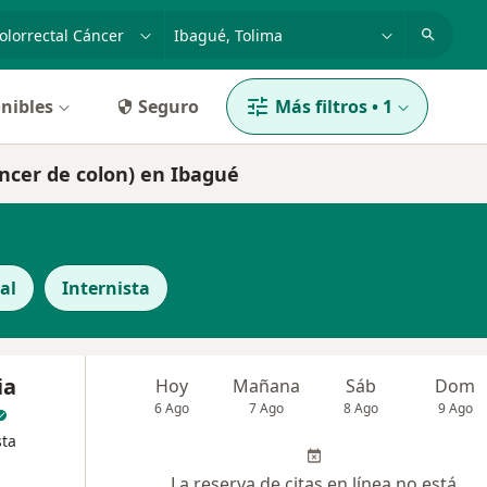
dad, enfermedad o nombre
p. ej. Bogotá
nibles
Seguro
Más filtros
•
1
áncer de colon) en Ibagué
al
Internista
ia
Hoy
Mañana
Sáb
Dom
6 Ago
7 Ago
8 Ago
9 Ago
sta
La reserva de citas en línea no está