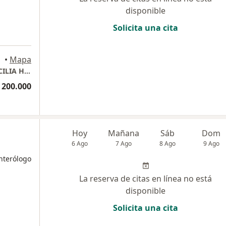
disponible
Solicita una cita
•
Mapa
CONSULTORIO PRIVADO - DRA. MARTHA CECILIA HERRAN PERDOMO
 200.000
Hoy
Mañana
Sáb
Dom
6 Ago
7 Ago
8 Ago
9 Ago
nterólogo
La reserva de citas en línea no está
disponible
Solicita una cita