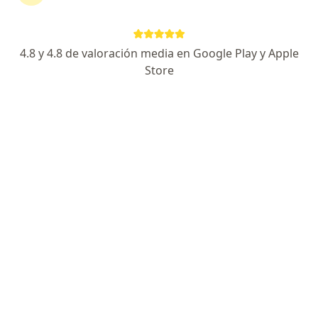
4.8 y 4.8 de valoración media en Google Play y Apple
Dr. Rafael Ruiz
Store
Gastroenterólogo, Internista
5 opiniones
Cra. 5 #12-15, Ibagué, Tolima, Ibagué
•
Mapa
Clinica de Ibague
Visita Anestesiología
Precio sin especificar
Este especialista no ofrece reserva de cita en línea en esta dirección.
Solicita una cita