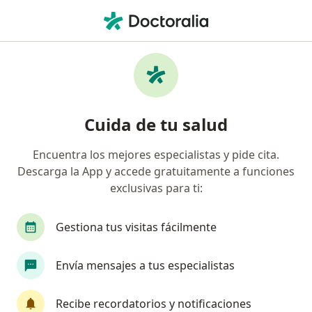
Men
Acidez Estomacal Enfermedad De Reflujo Gastroesofágico Erge • Ibagué, Tolima
Filtros
• 1
Seguro
Mapa
Especialistas en Acidez Estomacal
Cuida de tu salud
(Enfermedad de Reflujo Gastroesofágico;
ERGE) en Ibagué
Encuentra los mejores especialistas y pide cita.
Descarga la App y accede gratuitamente a funciones
¿Qué especialidad estás buscando?
exclusivas para ti:
Gastroenterólogo
Internista
Cardiólogo
Gestiona tus visitas fácilmente
Envía mensajes a tus especialistas
Recibe recordatorios y notificaciones