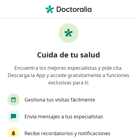
Men
Infarto Del Miocardio • Bogotá, Cundinamarca
Filtros
• 1
Seguro
Mapa
Especialistas en Infarto del Miocardio en
Cuida de tu salud
Bogotá
Encuentra los mejores especialistas y pide cita.
Descarga la App y accede gratuitamente a funciones
¿Qué especialidad estás buscando?
exclusivas para ti:
Cardiólogo
Internista
Gastroenterólogo
Gestiona tus visitas fácilmente
Envía mensajes a tus especialistas
Recibe recordatorios y notificaciones