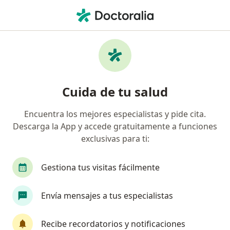
Men
Infección Del Oído Medio • Cartagena, Bolívar
Filtros
• 1
Seguro
Mapa
Especialistas en Infección del oído medio en
Cuida de tu salud
Cartagena
Encuentra los mejores especialistas y pide cita.
Descarga la App y accede gratuitamente a funciones
¿Qué especialidad estás buscando?
exclusivas para ti:
Médico general
Especialista en Medicina Domic
Gestiona tus visitas fácilmente
Envía mensajes a tus especialistas
Recibe recordatorios y notificaciones