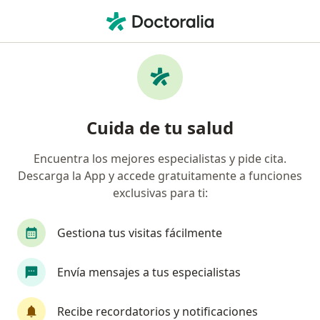
Men
Infección Del Oído Medio • Medellín, Antioquia
Filtros
• 1
Seguro
Mapa
Especialistas en Infección del oído medio en
Cuida de tu salud
Medellín
Encuentra los mejores especialistas y pide cita.
Descarga la App y accede gratuitamente a funciones
¿Qué especialidad estás buscando?
exclusivas para ti:
Médico general
Otorrinolaringólogo
Gine
Gestiona tus visitas fácilmente
Envía mensajes a tus especialistas
Recibe recordatorios y notificaciones