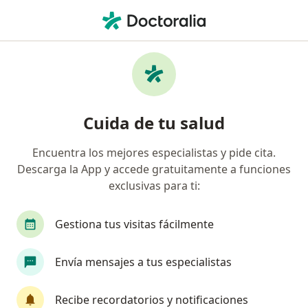
Men
Lagrimeo • Barranquilla, Atlántico
Filtros
• 1
Seguro
Mapa
Especialistas en Lagrimeo en Barranquilla
Cuida de tu salud
Encuentra los mejores especialistas y pide cita.
¿Qué especialidad estás buscando?
Descarga la App y accede gratuitamente a funciones
Oftalmólogo
Optómetra
exclusivas para ti:
Gestiona tus visitas fácilmente
Envía mensajes a tus especialistas
Recibe recordatorios y notificaciones