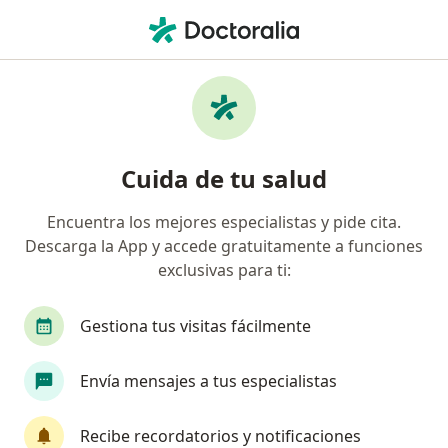
Men
Pérdida Del Cabello En Hombres • Bucaramanga, Santander
Filtros
• 1
Seguro
Mapa
Especialistas en Pérdida del cabello en
Cuida de tu salud
hombres en Bucaramanga
Encuentra los mejores especialistas y pide cita.
Descarga la App y accede gratuitamente a funciones
¿Qué especialidad estás buscando?
exclusivas para ti:
Dermatólogo
Gestiona tus visitas fácilmente
Envía mensajes a tus especialistas
Recibe recordatorios y notificaciones