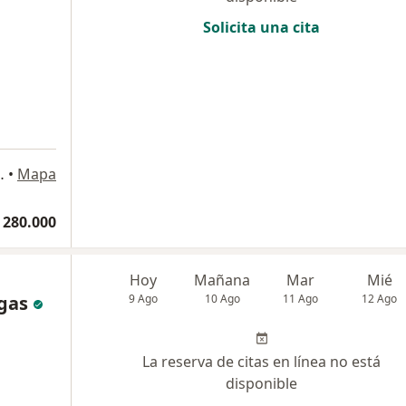
Solicita una cita
IO HORIZONTE, Bogotá
•
Mapa
 280.000
Hoy
Mañana
Mar
Mié
gas
9 Ago
10 Ago
11 Ago
12 Ago
La reserva de citas en línea no está
disponible