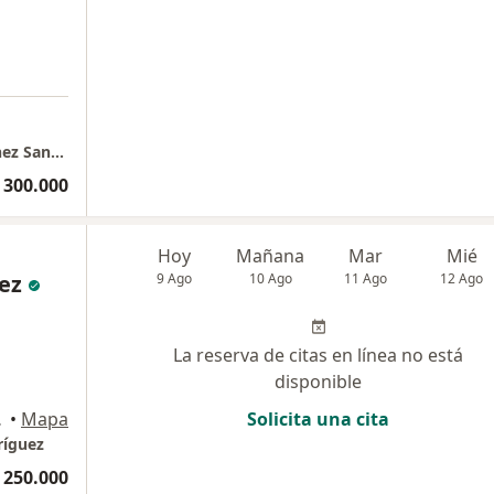
Consultorio Oftalmológico Dr Camilo Martinez Sanchez - Edificio ACOMEDICA 1 - Consultorio 603
 300.000
Hoy
Mañana
Mar
Mié
ez
9 Ago
10 Ago
11 Ago
12 Ago
La reserva de citas en línea no está
disponible
o 827, Bogotá
•
Mapa
Solicita una cita
ríguez
 250.000