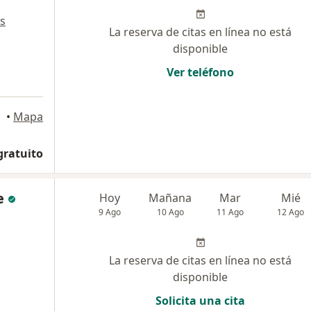
s
La reserva de citas en línea no está
disponible
Ver teléfono
a
•
Mapa
gratuito
e
Hoy
Mañana
Mar
Mié
9 Ago
10 Ago
11 Ago
12 Ago
La reserva de citas en línea no está
disponible
Solicita una cita