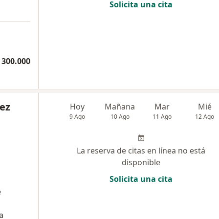
Solicita una cita
 300.000
nez
Hoy
Mañana
Mar
Mié
9 Ago
10 Ago
11 Ago
12 Ago
La reserva de citas en línea no está
disponible
Solicita una cita
e
a