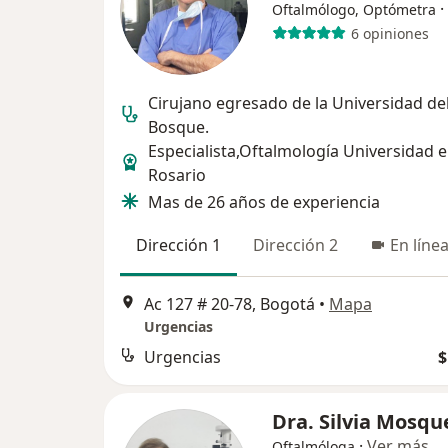
·
Oftalmólogo, Optómetra
6 opiniones
Cirujano egresado de la Universidad de
Bosque.
Especialista,Oftalmología Universidad e
Rosario
Mas de 26 años de experiencia
Dirección 1
Dirección 2
En líne
Ac 127 # 20-78, Bogotá
•
Mapa
Urgencias
Urgencias
$
Dra. Silvia Mosqu
·
Ver más
Oftalmóloga