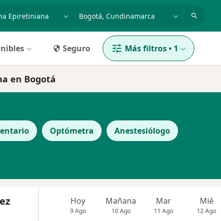
dad, enfermedad o nombre
p. ej. Bogotá
nibles
Seguro
Más filtros
•
1
na en Bogotá
entario
Optómetra
Anestesiólogo
ez
Hoy
Mañana
Mar
Mié
9 Ago
10 Ago
11 Ago
12 Ago