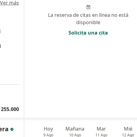
Ver más
La reserva de citas en línea no está
disponible
l
Solicita una cita
l
a
 255.000
era
Hoy
Mañana
Mar
Mié
9 Ago
10 Ago
11 Ago
12 Ago