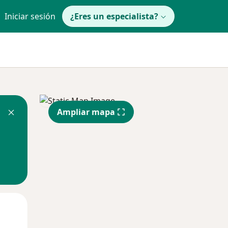
Iniciar sesión
¿Eres un especialista?
Ampliar mapa
Jue
Vie
Sáb
13 Ago
14 Ago
15 Ago