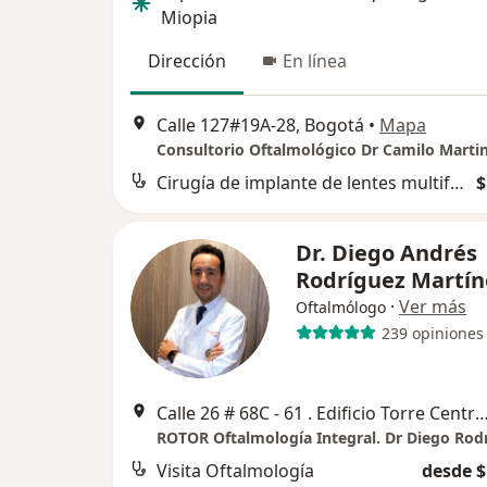
Miopia
Dirección
En línea
Calle 127#19A-28, Bogotá
•
Mapa
Cirugía de implante de lentes multifocales
$
Dr. Diego Andrés
Rodríguez Martín
·
Ver más
Oftalmólogo
239 opiniones
Calle 26 # 68C - 61 . Edificio Torre Central Davivienda - Consultori
ROTOR Oftalmología Integral. Dr Diego Rod
Visita Oftalmología
desde $