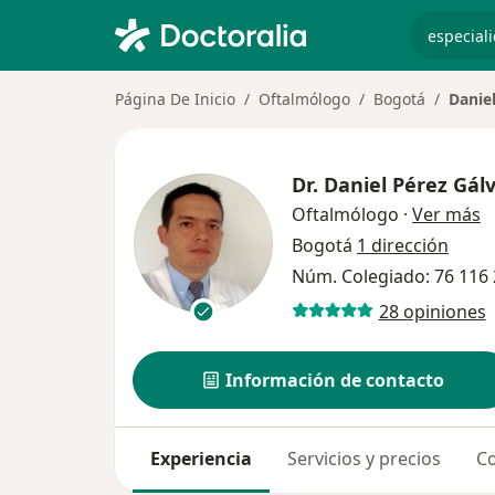
especiali
Página De Inicio
Oftalmólogo
Bogotá
Danie
Dr.
Daniel Pérez Gál
s
Oftalmólogo
·
Ver más
Bogotá
1 dirección
Núm. Colegiado: 76 116
28 opiniones
Información de contacto
Experiencia
Servicios y precios
Co