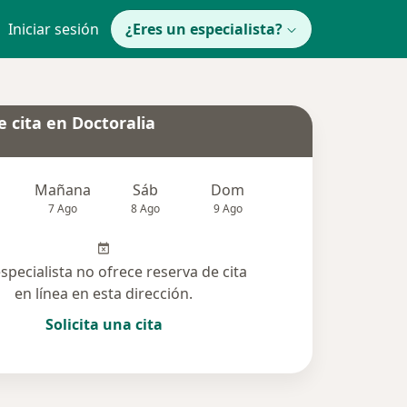
Iniciar sesión
¿Eres un especialista?
 cita en Doctoralia
Mañana
Sáb
Dom
Lun
Mar
7 Ago
8 Ago
9 Ago
10 Ago
11 Ag
especialista no ofrece reserva de cita
en línea en esta dirección.
Solicita una cita
solucionadas (19)