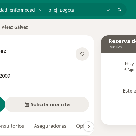
dad, enfermedad o nombre
p. ej. Bogotá
l Pérez Gálvez
Reserva de
Inactivo
vez
obre las especializaciones
Hoy
6 Ago
 2009
Este 
Solicita una cita
nsultorios
Aseguradoras
Opiniones (28)
Dudas 