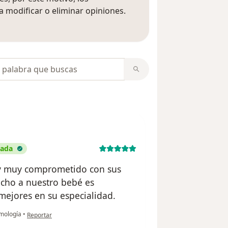
 modificar o eliminar opiniones.
 opiniones
opiniones
cada
 y muy comprometido con sus
echo a nuestro bebé es
mejores en su especialidad.
en opinión del usuario Lorena, Cristian y Zaid
lmología
•
Reportar