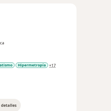
ica
a11y_sr_more_diseases
atismo
Hipermetropía
+17
detalles
bre la experiencia