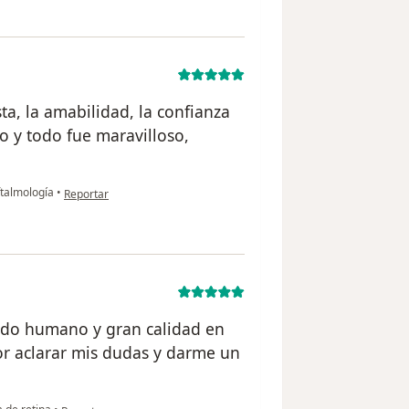
sta, la amabilidad, la confianza
 y todo fue maravilloso,
en opinión del usuario Fabio Munera
ftalmología
•
Reportar
tido humano y gran calidad en
r aclarar mis dudas y darme un
en opinión del usuario N.S