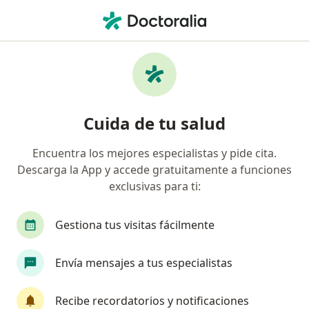
Men
Menopausia • Neiva, Huila
Filtros
• 1
Seguro
Mapa
Especialistas en Menopausia en Neiva
Cuida de tu salud
Encuentra los mejores especialistas y pide cita.
¿Qué especialidad estás buscando?
Descarga la App y accede gratuitamente a funciones
Ginecólogo
exclusivas para ti:
Gestiona tus visitas fácilmente
Envía mensajes a tus especialistas
Recibe recordatorios y notificaciones