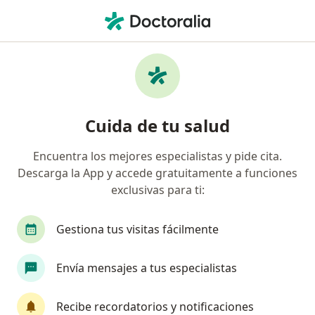
Men
Menorragia • Rionegro, Antioquia
Filtros
• 1
Seguro
Mapa
Especialistas en Menorragia en Rionegro
Cuida de tu salud
Encuentra los mejores especialistas y pide cita.
¿Qué especialidad estás buscando?
Descarga la App y accede gratuitamente a funciones
Ginecólogo
Anestesiólogo
Cirujano gener
exclusivas para ti:
Gestiona tus visitas fácilmente
Envía mensajes a tus especialistas
Recibe recordatorios y notificaciones