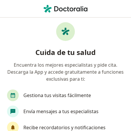
Men
Miocardiopatías • Cali, Valle del Cauca
Filtros
• 1
Seguro
Mapa
Especialistas en Miocardiopatías en Cali
Cuida de tu salud
Encuentra los mejores especialistas y pide cita.
¿Qué especialidad estás buscando?
Descarga la App y accede gratuitamente a funciones
Cardiólogo
Internista
Cardiólogo pediátr
exclusivas para ti:
Gestiona tus visitas fácilmente
Envía mensajes a tus especialistas
Recibe recordatorios y notificaciones