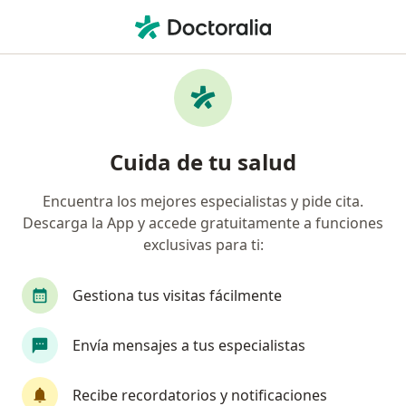
Men
Molusco Contagioso • Bogotá, Cundinamarca
Filtros
• 1
Seguro
Mapa
Especialistas en Molusco Contagioso en
Cuida de tu salud
Bogotá
Encuentra los mejores especialistas y pide cita.
Descarga la App y accede gratuitamente a funciones
¿Qué especialidad estás buscando?
exclusivas para ti:
Dermatólogo
Médico general
Cirujano pl
Gestiona tus visitas fácilmente
Envía mensajes a tus especialistas
Recibe recordatorios y notificaciones