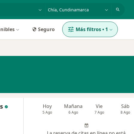
dad, enfermedad o nombre
p. ej. Bogotá
nibles
Seguro
Más filtros
•
1
s
Hoy
Mañana
Vie
Sáb
5 Ago
6 Ago
7 Ago
8 Ago
La reserva de citas en línea no está