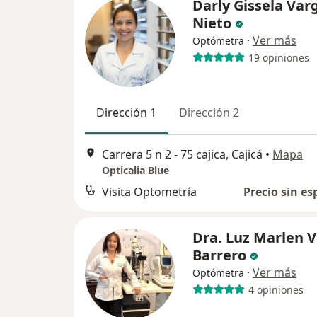
Darly Gissela Var
Nieto
·
Ver más
Optómetra
19 opiniones
Dirección 1
Dirección 2
Carrera 5 n 2 - 75 cajica, Cajicá
•
Mapa
Opticalia Blue
Visita Optometría
Precio sin es
Dra. Luz Marlen 
Barrero
·
Ver más
Optómetra
4 opiniones