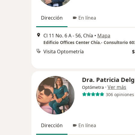
Dirección
En línea
Cl 11 No. 6 A - 56, Chía
•
Mapa
Edificio Offices Center Chía.- Consultorio 60
Visita Optometría
$
Dra. Patricia Del
·
Ver más
Optómetra
306 opiniones
Dirección
En línea