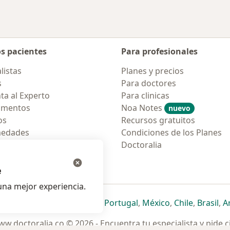
os pacientes
Para profesionales
listas
Planes y precios
s
Para doctores
ta al Experto
Para clinicas
amentos
Noa Notes
nuevo
os
Recursos gratuitos
medades
Condiciones de los Planes
tas Frecuentes
Doctoralia
ión para móvil
e
na mejor experiencia.
ueva pestaña
en una nueva pestaña
e abre en una nueva pestaña
se abre en una nueva pestaña
se abre en una nueva pestaña
se abre en una nueva pestaña
se abre en una nueva p
se abre en una
se abre e
se
Italia
,
Deutschland
,
Česko
,
Portugal
,
México
,
Chile
,
Brasil
,
A
w.doctoralia.co © 2026 - Encuentra tu especialista y pide c