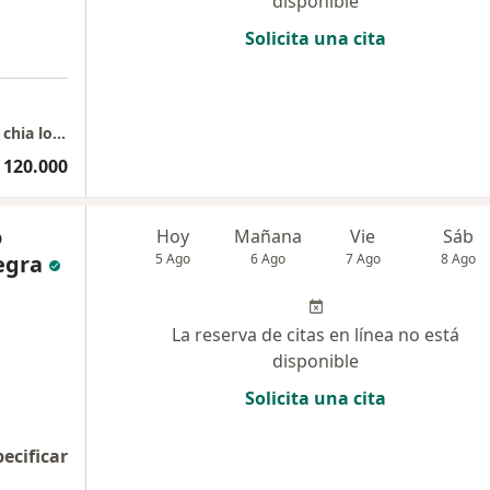
disponible
Solicita una cita
opticalia veravision centro comercial centro chia local 1048
 120.000
o
Hoy
Mañana
Vie
Sáb
egra
5 Ago
6 Ago
7 Ago
8 Ago
La reserva de citas en línea no está
disponible
Solicita una cita
pecificar