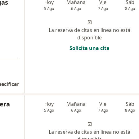
gas
Hoy
Mañana
Vie
Sáb
5 Ago
6 Ago
7 Ago
8 Ago
La reserva de citas en línea no está
disponible
Solicita una cita
pecificar
Vera
Hoy
Mañana
Vie
Sáb
5 Ago
6 Ago
7 Ago
8 Ago
La reserva de citas en línea no está