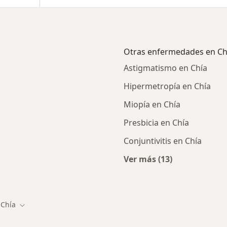
Otras enfermedades en Ch
Astigmatismo en Chía
Hipermetropía en Chía
Miopía en Chía
Presbicia en Chía
Conjuntivitis en Chía
Ver más (13)
rcanas a Chía
Más en esta catego
Chía
iar de ciudad
Cambiar de ciudad