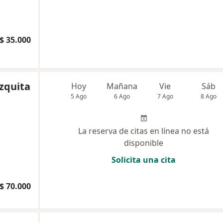
$ 35.000
zquita
Hoy
Mañana
Vie
Sáb
5 Ago
6 Ago
7 Ago
8 Ago
La reserva de citas en línea no está
disponible
Solicita una cita
$ 70.000