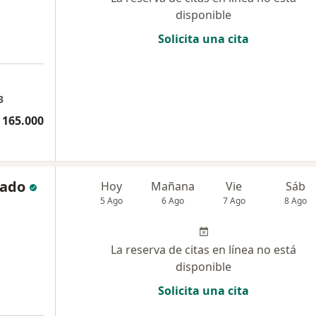
disponible
Solicita una cita
3
 165.000
gado
Hoy
Mañana
Vie
Sáb
5 Ago
6 Ago
7 Ago
8 Ago
La reserva de citas en línea no está
disponible
Solicita una cita