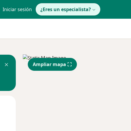
Iniciar sesión
¿Eres un especialista?
Ampliar mapa
Dom
Lun
Mar
9 Ago
10 Ago
11 Ago