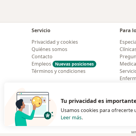
Servicio
Para l
Privacidad y cookies
Especia
Quiénes somos
Clínica
Contacto
Pregun
Empleos
Medic
Nuevas posiciones
Términos y condiciones
Servici
Enfer
Pregun
Aplicac
Tu privacidad es important
Usamos cookies para ofrecerte u
Leer más
.
se abre en una n
se abre 
s
Polska
,
Türkiye
,
España
,
ww