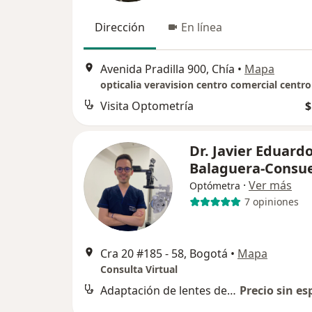
Dirección
En línea
Avenida Pradilla 900, Chía
•
Mapa
Visita Optometría
$
Dr. Javier Eduard
Balaguera-Consu
·
Ver más
Optómetra
7 opiniones
Cra 20 #185 - 58, Bogotá
•
Mapa
Consulta Virtual
Adaptación de lentes de contacto
Precio sin es