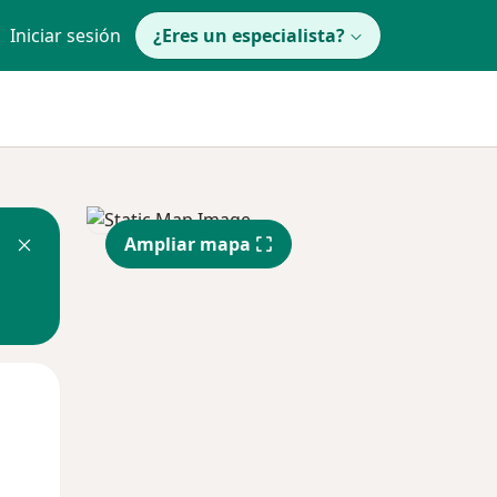
Iniciar sesión
¿Eres un especialista?
Ampliar mapa
Lun
Mar
Mié
10 Ago
11 Ago
12 Ago