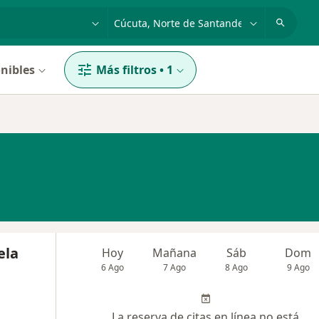
dad, enfermedad o nombre
p. ej. Bogotá
nibles
Más filtros
•
1
ela
Hoy
Mañana
Sáb
Dom
6 Ago
7 Ago
8 Ago
9 Ago
La reserva de citas en línea no está