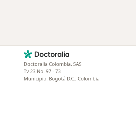
Contacto
Doctoralia - Página de inicio
Doctoralia Colombia, SAS
Tv 23 No. 97 - 73
Municipio: Bogotá D.C., Colombia