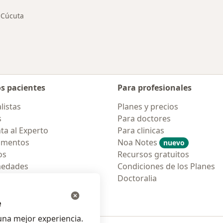
Cúcuta
iar de ciudad
os pacientes
Para profesionales
listas
Planes y precios
s
Para doctores
ta al Experto
Para clinicas
amentos
Noa Notes
nuevo
os
Recursos gratuitos
medades
Condiciones de los Planes
tas Frecuentes
Doctoralia
ión para móvil
e
na mejor experiencia.