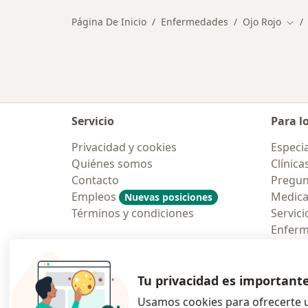
Página De Inicio
Enfermedades
Ojo Rojo
Camb
Servicio
Para l
Privacidad y cookies
Especia
Quiénes somos
Clínica
Contacto
Pregun
Empleos
Medic
Nuevas posiciones
Términos y condiciones
Servici
Enfer
Pregun
Aplicac
Tu privacidad es important
Usamos cookies para ofrecerte u