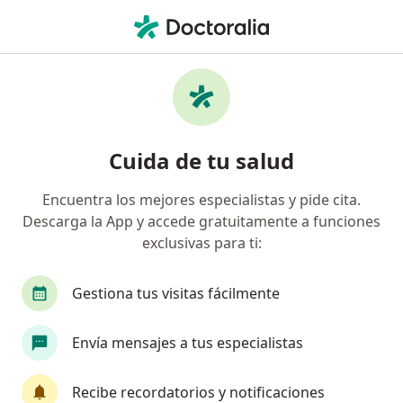
Men
Onicomicosis • Villavicencio, Meta
Filtros
• 1
Seguro
Mapa
Especialistas en Onicomicosis en
Cuida de tu salud
Villavicencio
Encuentra los mejores especialistas y pide cita.
Descarga la App y accede gratuitamente a funciones
¿Qué especialidad estás buscando?
exclusivas para ti:
Dermatólogo
Gestiona tus visitas fácilmente
Envía mensajes a tus especialistas
Recibe recordatorios y notificaciones