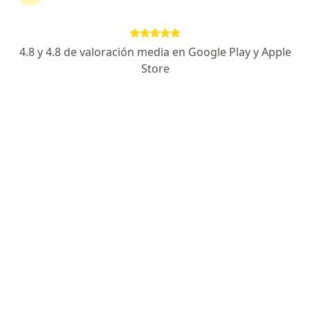
4.8 y 4.8 de valoración media en Google Play y Apple
Store
Dra. Leidy López
·
Ver más
Dermatólogo
316 opiniones
Dirección
En línea
Calle 15 38-40, Villavicencio
•
Mapa
CLINICA DE LA PIEL & LASER SAS
Visita Dermatología
$ 250.000
Este especialista no ofrece reserva de cita en línea en esta dirección.
Solicita una cita