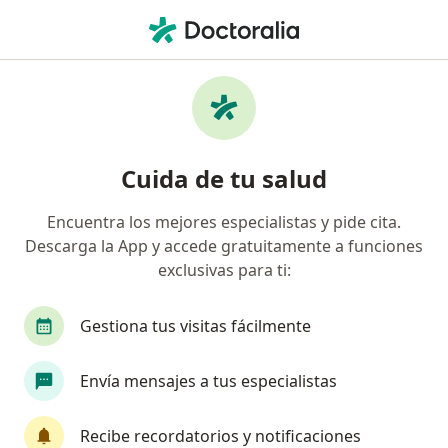
Men
Dermatitis • Villavicencio, Meta
Filtros
• 1
Seguro
Mapa
Especialistas en Dermatitis en Villavicencio
Cuida de tu salud
Encuentra los mejores especialistas y pide cita.
¿Qué especialidad estás buscando?
Descarga la App y accede gratuitamente a funciones
Dermatólogo
Médico general
exclusivas para ti:
Cirujano general
Cirujano plástico
Gestiona tus visitas fácilmente
Gastroenterólogo
Ver más
Envía mensajes a tus especialistas
Recibe recordatorios y notificaciones