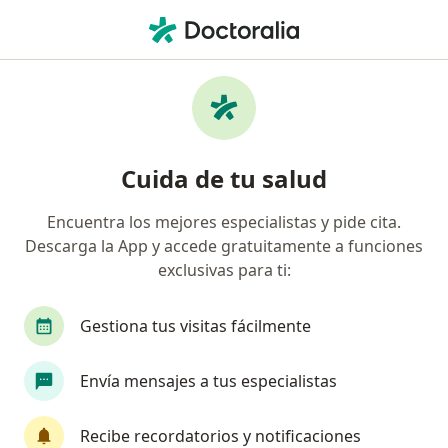
Men
Dermatitis Atópica • Villavicencio, Meta
Filtros
• 1
Seguro
Mapa
Especialistas en Dermatitis atópica en
Cuida de tu salud
Villavicencio
Encuentra los mejores especialistas y pide cita.
Descarga la App y accede gratuitamente a funciones
¿Qué especialidad estás buscando?
exclusivas para ti:
Dermatólogo
Pediatra
Alergólogo
Mé
Gestiona tus visitas fácilmente
Envía mensajes a tus especialistas
Recibe recordatorios y notificaciones