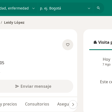
dad, enfermedad o nombre
p. ej. Bogotá
Leidy López
mbiar de ciudad
Visita 
Visita p
obre las especializaciones
Hoy
505
7 Ago
s
Este c
Enviar mensaje
 y precios
Consultorios
Aseguradoras
Opiniones 