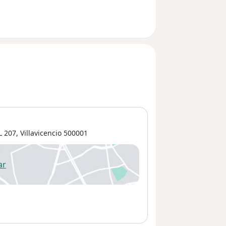
 207,
Villavicencio
500001
ar
 abre en una nueva pestaña