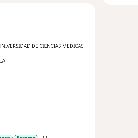
ICA
áneo
Rosácea