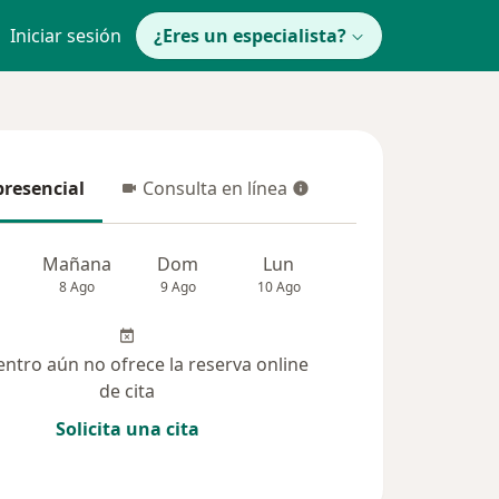
Iniciar sesión
¿Eres un especialista?
presencial
Consulta en línea
resencial
Consulta en línea
Mañana
Dom
Lun
Mar
Mié
8 Ago
9 Ago
10 Ago
11 Ago
12 Ag
entro aún no ofrece la reserva online
de cita
Solicita una cita
(316)
Dudas solucionadas (47)