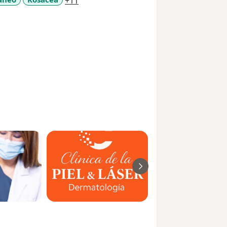
a11y_sr_more_diseases
+11