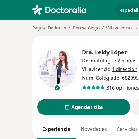
especiali
Página De Inicio
Dermatólogo
Villavicencio
Ca
Dra.
Leidy López
s
Dermatólogo
·
Ver más
Villavicencio
1 dirección
Núm. Colegiado: 68299
316 opinione
Agendar cita
Experiencia
Novedades
Servicios