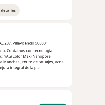
detalles
bre la experiencia
L 207, Villavicencio 500001
nologia
d: YAG(Color Max) Nanopore,
de Manchas , retiro de tatuajes, Acne
jora integral de la piel.