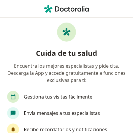
Men
Alopecia En Mujeres • Villavicencio, Meta
Filtros
• 1
Seguro
Mapa
Especialistas en Alopecia en mujeres en
Cuida de tu salud
Villavicencio
Encuentra los mejores especialistas y pide cita.
Descarga la App y accede gratuitamente a funciones
¿Qué especialidad estás buscando?
exclusivas para ti:
Dermatólogo
Gastroenterólogo
Médico g
Gestiona tus visitas fácilmente
Envía mensajes a tus especialistas
Recibe recordatorios y notificaciones