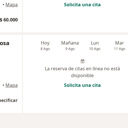
cencio
•
Mapa
Solicita una cita
$ 60.000
nosa
Hoy
Mañana
Lun
Mar
8 Ago
9 Ago
10 Ago
11 Ago
La reserva de citas en línea no está
disponible
•
Mapa
Solicita una cita
pecificar