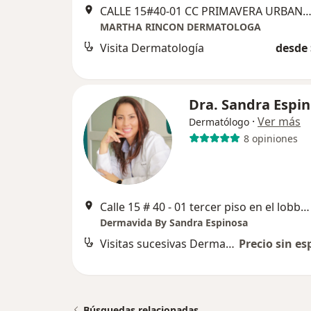
CALLE 15#40-01 CC PRIMAVERA URBANA LOBBY 2 CONSULTORIO 537, Villavi
MARTHA RINCON DERMATOLOGA
Visita Dermatología
desde 
Dra. Sandra Espi
·
Ver más
Dermatólogo
8 opiniones
Calle 15 # 40 - 01 tercer piso en el lobby 2, consultorio 610 - CC Primavera Urbana, Villavicencio
Dermavida By Sandra Espinosa
Visitas sucesivas Dermatología
Precio sin es
Búsquedas relacionadas