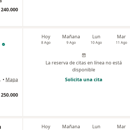
a
 240.000
Hoy
Mañana
Lun
Mar
n
8 Ago
9 Ago
10 Ago
11 Ago
La reserva de citas en línea no está
disponible
llavicencio
•
Mapa
Solicita una cita
 250.000
a
Hoy
Mañana
Lun
Mar