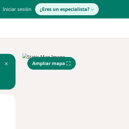
Iniciar sesión
¿Eres un especialista?
Ampliar mapa
Mié
Jue
Vie
12 Ago
13 Ago
14 Ago