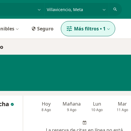
dad, enfermedad o nombre
p. ej. Bogotá
nibles
Seguro
Más filtros
•
1
io
cha
Hoy
Mañana
Lun
Mar
8 Ago
9 Ago
10 Ago
11 Ago
La reserva de citas en línea no está