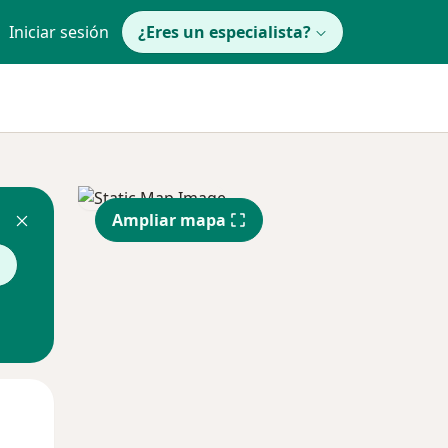
Iniciar sesión
¿Eres un especialista?
Ampliar mapa
a
Mar
Mié
Jue
11 Ago
12 Ago
13 Ago