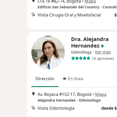
Cra 16 #82-74, Bogotá
•
Mapa
Edificio San Sebastián del Country - Consult
Visita Cirugía Oral y Maxilofacial
$
Dra. Alejandra
Hernandez
·
Ver más
Odontóloga
16 opiniones
Dirección
En línea
Av. Boyaca #152-17, Bogotá
•
Mapa
Alejandra Hernandez - Odontologa
Visita Odontología
desde $