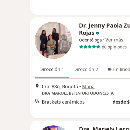
Dr. Jenny Paola Z
Rojas
·
Ver más
Odontóloga
80 opiniones
Dirección 1
Dirección 2
En líne
Cra. 88g, Bogotá
•
Mapa
DRA MAROLI BETIN ORTODONCISTA
Brackets cerámicos
desde $
Dra. Mariely Lacr