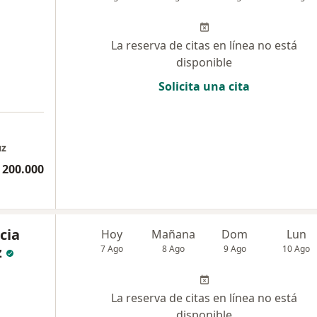
La reserva de citas en línea no está
disponible
Solicita una cita
uz
 200.000
cia
Hoy
Mañana
Dom
Lun
z
7 Ago
8 Ago
9 Ago
10 Ago
La reserva de citas en línea no está
disponible