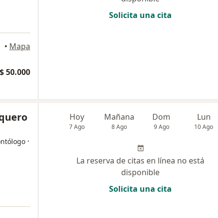
Solicita una cita
•
Mapa
$ 50.000
rquero
Hoy
Mañana
Dom
Lun
7 Ago
8 Ago
9 Ago
10 Ago
·
ontólogo
La reserva de citas en línea no está
disponible
Solicita una cita