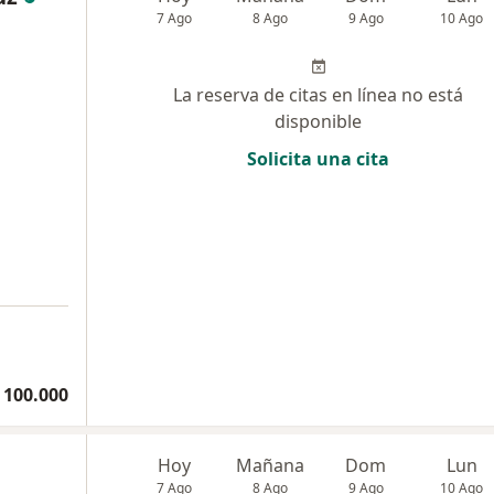
7 Ago
8 Ago
9 Ago
10 Ago
La reserva de citas en línea no está
disponible
Solicita una cita
 100.000
Hoy
Mañana
Dom
Lun
7 Ago
8 Ago
9 Ago
10 Ago