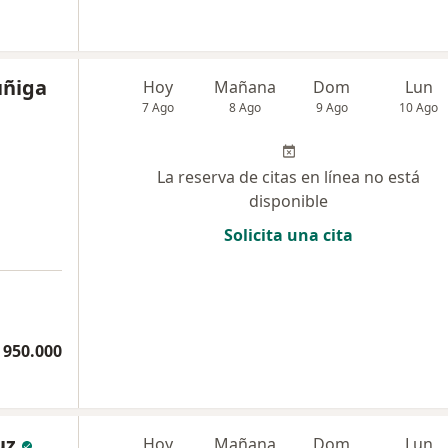
uñiga
Hoy
Mañana
Dom
Lun
7 Ago
8 Ago
9 Ago
10 Ago
La reserva de citas en línea no está
disponible
Solicita una cita
a
 950.000
uz
Hoy
Mañana
Dom
Lun