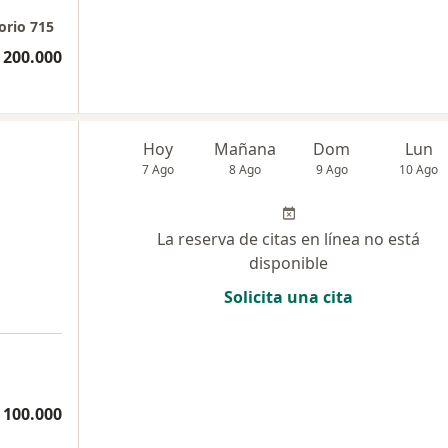
orio 715
 200.000
Hoy
Mañana
Dom
Lun
7 Ago
8 Ago
9 Ago
10 Ago
La reserva de citas en línea no está
disponible
Solicita una cita
 100.000