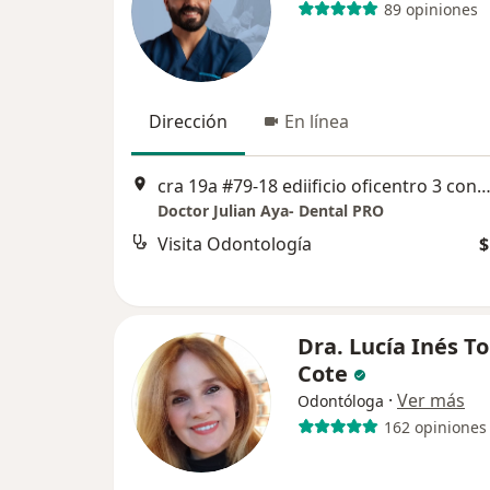
89 opiniones
Dirección
En línea
cra 19a #79-18 ediificio oficentro 3 consultorio 701, B
Doctor Julian Aya- Dental PRO
Visita Odontología
$
Dra. Lucía Inés T
Cote
·
Ver más
Odontóloga
162 opiniones