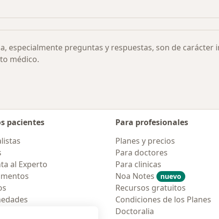
tis por ciudad
Más en esta categoría: Otras enfermedades
ia, especialmente preguntas y respuestas, son de carácter 
to médico.
os pacientes
Para profesionales
listas
Planes y precios
s
Para doctores
ta al Experto
Para clinicas
amentos
Noa Notes
nuevo
os
Recursos gratuitos
medades
Condiciones de los Planes
tas Frecuentes
Doctoralia