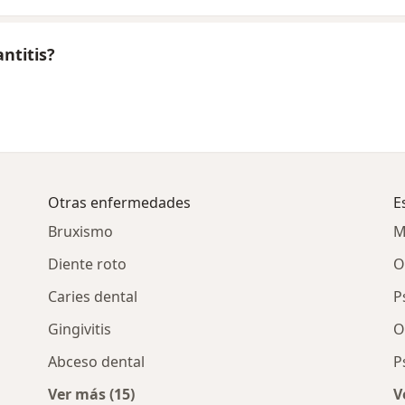
ntitis?
Otras enfermedades
E
Bruxismo
M
Diente roto
O
Caries dental
P
Gingivitis
O
Abceso dental
P
Ver más (15)
V