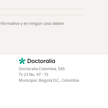
Más en esta categoría: Especialistas más solicitados
informativo y en ningún caso deben
Contacto
Doctoralia - Página de inicio
Doctoralia Colombia, SAS
Tv 23 No. 97 - 73
Municipio: Bogotá D.C., Colombia