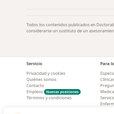
Más en esta categoría: Periimplanti
Todos los contenidos publicados en Doctoral
considerarse un sustituto de un asesoramien
Servicio
Para l
Privacidad y cookies
Especia
Quiénes somos
Clínica
Contacto
Pregun
Empleos
Medic
Nuevas posiciones
Términos y condiciones
Servici
Enfer
Pregun