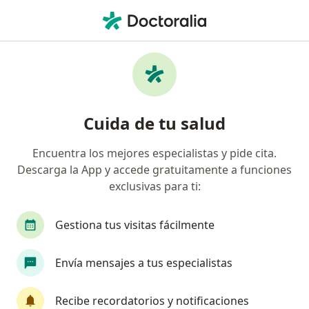
Men
Pioderma Gangrenoso • Cali, Valle del Cauca
Filtros
• 1
Seguro
Mapa
Especialistas en Pioderma Gangrenoso en
Cuida de tu salud
Cali
Encuentra los mejores especialistas y pide cita.
Descarga la App y accede gratuitamente a funciones
¿Qué especialidad estás buscando?
exclusivas para ti:
Dermatólogo
Alergólogo
Cirujano plástic
Gestiona tus visitas fácilmente
Envía mensajes a tus especialistas
Recibe recordatorios y notificaciones