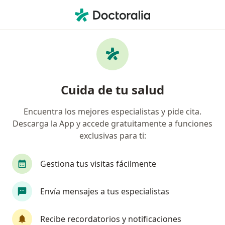
Men
Prediabetes • Cartagena, Bolívar
Filtros
• 1
Seguro
Mapa
Especialistas en Prediabetes en Cartagena
Cuida de tu salud
Encuentra los mejores especialistas y pide cita.
¿Qué especialidad estás buscando?
Descarga la App y accede gratuitamente a funciones
Internista
Nutricionista
Nutriólogo
exclusivas para ti:
Gestiona tus visitas fácilmente
Envía mensajes a tus especialistas
Recibe recordatorios y notificaciones