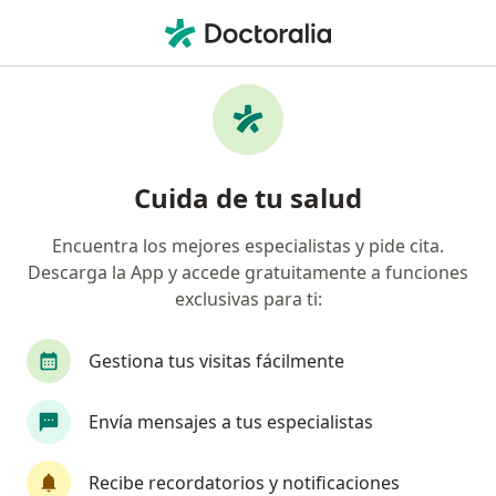
Men
Prediabetes • Ibagué, Tolima
Filtros
• 1
Mapa
Especialistas en Prediabetes en Ibagué
Cuida de tu salud
Encuentra los mejores especialistas y pide cita.
¿Qué especialidad estás buscando?
Descarga la App y accede gratuitamente a funciones
Internista
Cardiólogo
Nutricionista
exclusivas para ti:
Gestiona tus visitas fácilmente
Envía mensajes a tus especialistas
Recibe recordatorios y notificaciones