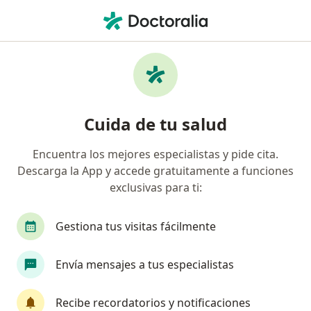
Men
Diabetes • Ibagué, Tolima
Filtros
• 1
Seguro
Mapa
Especialistas en Diabetes en Ibagué
Cuida de tu salud
Encuentra los mejores especialistas y pide cita.
¿Qué especialidad estás buscando?
Descarga la App y accede gratuitamente a funciones
Internista
Médico general
Terapeuta com
exclusivas para ti:
Gestiona tus visitas fácilmente
Envía mensajes a tus especialistas
Recibe recordatorios y notificaciones