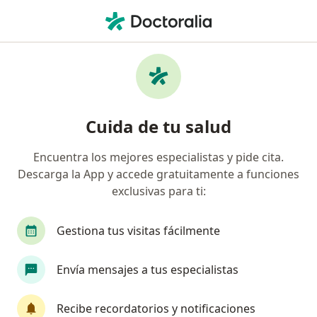
Men
Problemas Sexuales • Cartagena, Bolívar
Filtros
• 1
Seguro
Mapa
Especialistas en Problemas sexuales en
Cuida de tu salud
Cartagena
Encuentra los mejores especialistas y pide cita.
Descarga la App y accede gratuitamente a funciones
¿Qué especialidad estás buscando?
exclusivas para ti:
Médico general
Médico laboral
Especialis
Gestiona tus visitas fácilmente
Envía mensajes a tus especialistas
Recibe recordatorios y notificaciones