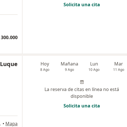
Solicita una cita
 300.000
 Luque
Hoy
Mañana
Lun
Mar
8 Ago
9 Ago
10 Ago
11 Ago
La reserva de citas en línea no está
disponible
Solicita una cita
rial chico, Bogotá
•
Mapa