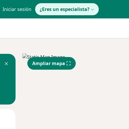
Iniciar sesión
¿Eres un especialista?
Ampliar mapa
Mié
Jue
Vie
12 Ago
13 Ago
14 Ago