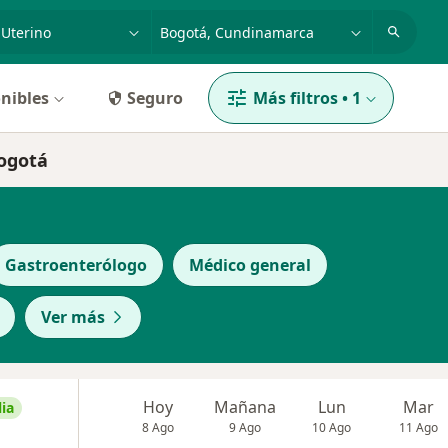
dad, enfermedad o nombre
p. ej. Bogotá
nibles
Seguro
Más filtros
•
1
Bogotá
Gastroenterólogo
Médico general
Ver más
Hoy
Mañana
Lun
Mar
ia
8 Ago
9 Ago
10 Ago
11 Ago