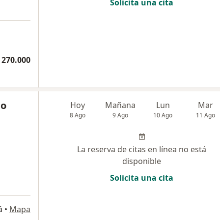
Solicita una cita
 270.000
io
Hoy
Mañana
Lun
Mar
8 Ago
9 Ago
10 Ago
11 Ago
La reserva de citas en línea no está
disponible
Solicita una cita
á
•
Mapa