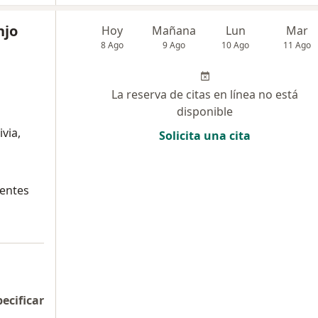
njo
Hoy
Mañana
Lun
Mar
8 Ago
9 Ago
10 Ago
11 Ago
La reserva de citas en línea no está
disponible
via,
Solicita una cita
entes
pecificar