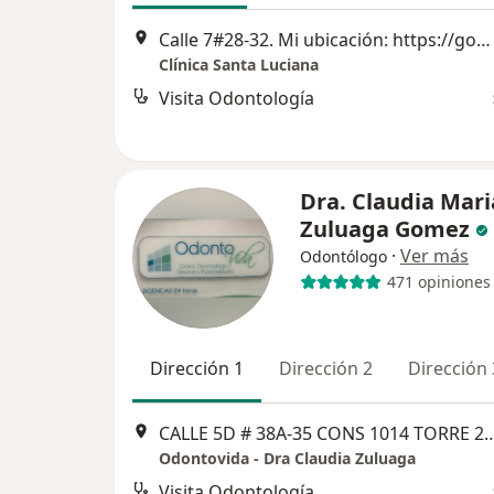
Calle 7#28-32. Mi ubicación: https://goo.gl/maps/FuRmWJCqarXXfEbcA, Cali
Clínica Santa Luciana
Visita Odontología
Dra. Claudia Mari
Zuluaga Gomez
·
Ver más
Odontólogo
471 opiniones
Dirección 1
Dirección 2
Dirección 
CALLE 5D # 38A‐35 CONS 1014 
Odontovida - Dra Claudia Zuluaga
Visita Odontología