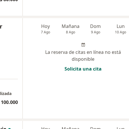
r
Hoy
Mañana
Dom
Lun
7 Ago
8 Ago
9 Ago
10 Ago
La reserva de citas en línea no está
disponible
Solicita una cita
a
lizada
 100.000
Hoy
Mañana
Dom
Lun