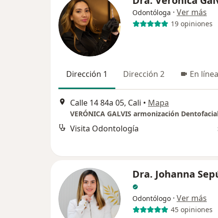
Dra. Veronica Gal
·
Ver más
Odontóloga
19 opiniones
Dirección 1
Dirección 2
En líne
Calle 14 84a 05, Cali
•
Mapa
VERÓNICA GALVIS armonización Dentofacia
Visita Odontología
Dra. Johanna Sep
·
Ver más
Odontólogo
45 opiniones