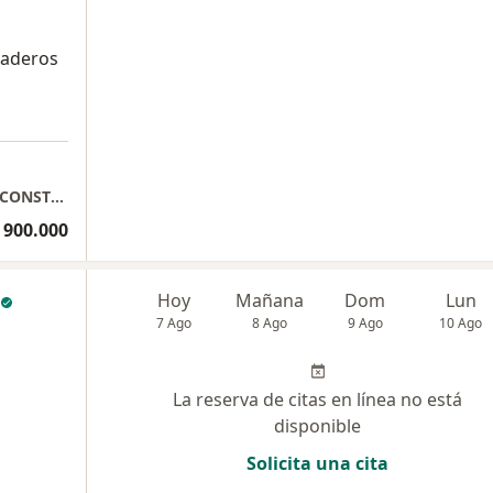
raderos
a
BRIGITH MORA IMPLANTOLOGIA ORAL Y RECONSTRUCTIVA
 900.000
Hoy
Mañana
Dom
Lun
7 Ago
8 Ago
9 Ago
10 Ago
La reserva de citas en línea no está
disponible
Solicita una cita