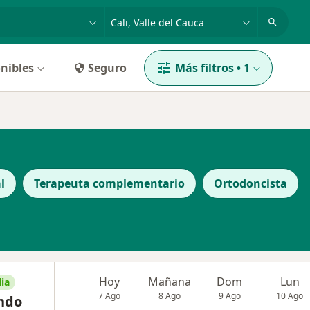
dad, enfermedad o nombre
p. ej. Bogotá
nibles
Seguro
Más filtros
•
1
l
Terapeuta complementario
Ortodoncista
Hoy
Mañana
Dom
Lun
ia
7 Ago
8 Ago
9 Ago
10 Ago
ando