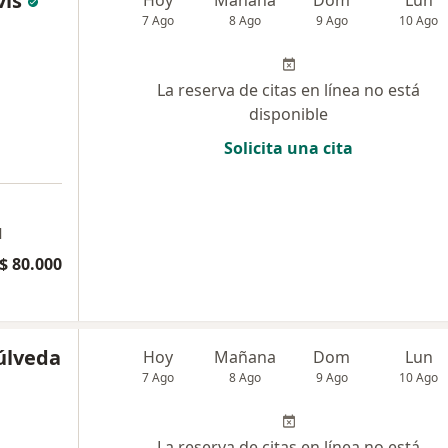
vis
7 Ago
8 Ago
9 Ago
10 Ago
La reserva de citas en línea no está
disponible
Solicita una cita
a
l
$ 80.000
úlveda
Hoy
Mañana
Dom
Lun
7 Ago
8 Ago
9 Ago
10 Ago
La reserva de citas en línea no está