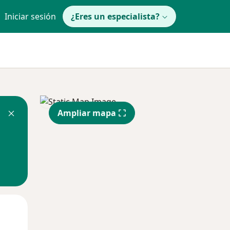
Iniciar sesión
¿Eres un especialista?
Ampliar mapa
Mar
Mié
Jue
11 Ago
12 Ago
13 Ago