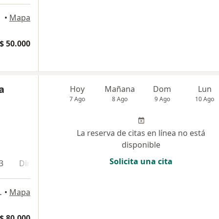
•
Mapa
$ 50.000
a
Hoy
Mañana
Dom
Lun
7 Ago
8 Ago
9 Ago
10 Ago
La reserva de citas en línea no está
disponible
Solicita una cita
3
Dirección 4
Dirección 5
Dirección 6
Direcci
TORRE 2, Cali
•
Mapa
$ 80.000