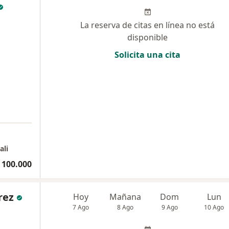
La reserva de citas en línea no está
disponible
Solicita una cita
ali
 100.000
rez
Hoy
Mañana
Dom
Lun
7 Ago
8 Ago
9 Ago
10 Ago