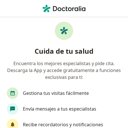
Men
Caries Dental • Cali, Valle del Cauca
Filtros
• 1
Seguro
Mapa
Especialistas en Caries dental en Cali
Cuida de tu salud
Encuentra los mejores especialistas y pide cita.
¿Qué especialidad estás buscando?
Descarga la App y accede gratuitamente a funciones
Odontólogo
Ortodoncista
Terapeuta com
exclusivas para ti:
Gestiona tus visitas fácilmente
Envía mensajes a tus especialistas
Recibe recordatorios y notificaciones