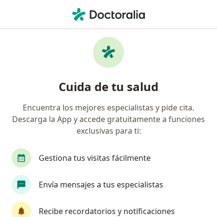
Men
Absceso Periodontal • Cali, Valle del Cauca
Filtros
• 1
Seguro
Mapa
Especialistas en Absceso periodontal en Cali
Cuida de tu salud
Encuentra los mejores especialistas y pide cita.
¿Qué especialidad estás buscando?
Descarga la App y accede gratuitamente a funciones
Odontólogo
Ortodoncista
Cirujano maxil
exclusivas para ti:
Gestiona tus visitas fácilmente
Envía mensajes a tus especialistas
Recibe recordatorios y notificaciones